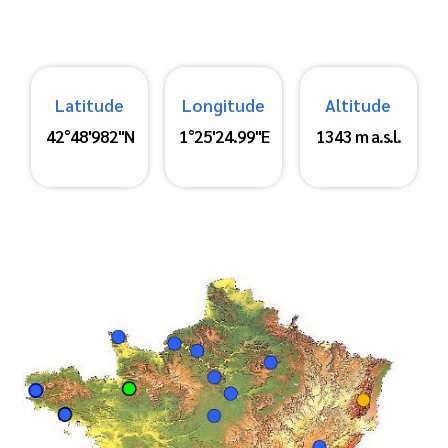
Latitude
Longitude
Altitude
42°48'982"N
1°25'24.99"E
1343 m a.s.l.