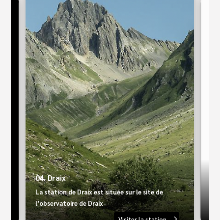
09.
04. Draix
Le 
La station de Draix est située sur le site de
Ari
l’observatoire de Draix-
Visiter la station