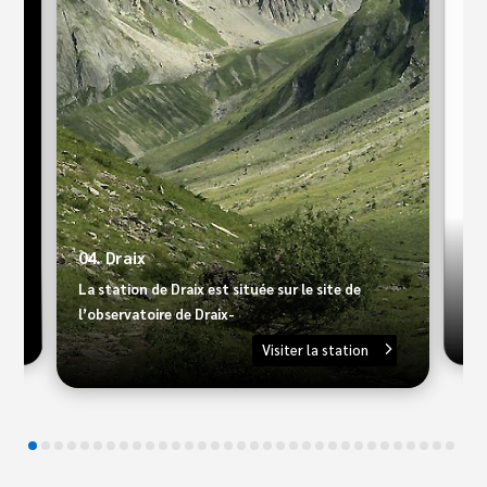
09.
04. Draix
Le 
La station de Draix est située sur le site de
Ari
l’observatoire de Draix-
Visiter la station